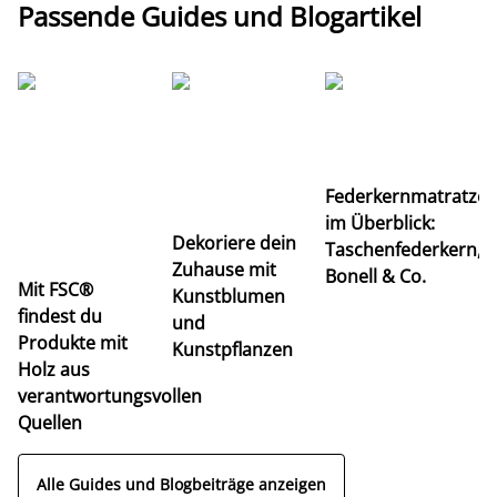
Passende Guides und Blogartikel
Ti
Federkernmatratze
M
im Überblick:
K
Dekoriere dein
Taschenfederkern,
u
Zuhause mit
Bonell & Co.
K
Mit FSC®
Kunstblumen
findest du
und
Produkte mit
Kunstpflanzen
Holz aus
verantwortungsvollen
Quellen
Alle Guides und Blogbeiträge anzeigen