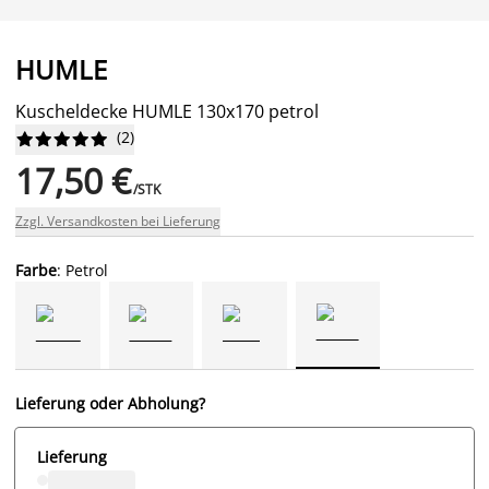
HUMLE
Kuscheldecke HUMLE 130x170 petrol
(
2
)










17,50 €
/STK
Zzgl. Versandkosten bei Lieferung
Farbe
: Petrol
Lieferung oder Abholung?
Lieferung