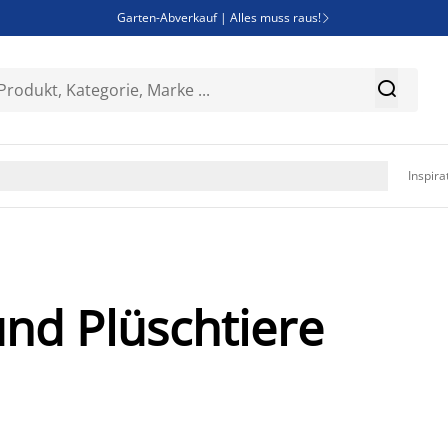
Garten-Abverkauf | Alles muss raus!

SALE | Spare bis zu 70%


Bist du Unternehmer? Entdecke JYSK-B2B

Esszimmerstuhl ADSLEV um nur 40€

Inspira
und Plüschtiere