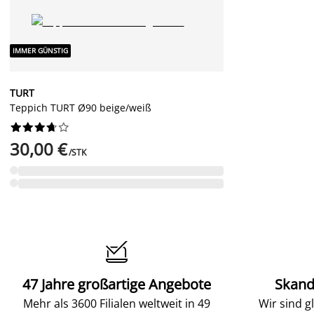
IMMER GÜNSTIG
TURT
Teppich TURT Ø90 beige/weiß










30,00 €
/STK

47 Jahre großartige Angebote
Skand
Mehr als 3600 Filialen weltweit in 49
Wir sind g