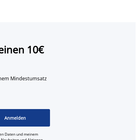
einen 10€
 einem Mindestumsatz
Anmelden
ichen Daten und meinem
e, Neuheiten und Aktionen