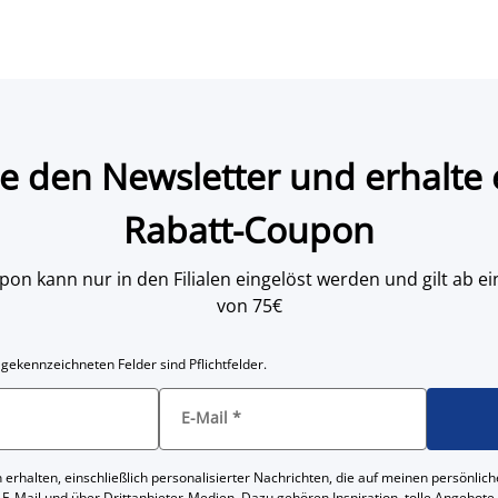
e den Newsletter und erhalte 
Rabatt-Coupon
on kann nur in den Filialen eingelöst werden und gilt ab
von 75€
 gekennzeichneten Felder sind Pflichtfelder.
E-Mail
*
 erhalten, einschließlich personalisierter Nachrichten, die auf meinen persönl
 E-Mail und über Drittanbieter-Medien. Dazu gehören Inspiration, tolle Angebot