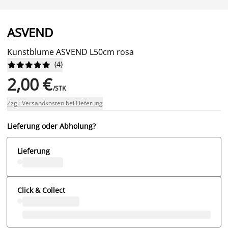
ASVEND
Kunstblume ASVEND L50cm rosa
(
4
)










2,00 €
/STK
Zzgl. Versandkosten bei Lieferung
Lieferung oder Abholung?
Lieferung
Click & Collect