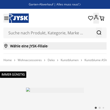
Garten-Abverkauf | Alles muss raus!

Deal Days | Spare bis zu 60%





Bist du Unternehmer? Entdecke JYSK-B2B

Esszimmerstuhl ADSLEV um nur 40€



Wähle eine JYSK-Filiale

Home
Wohnaccessoires
Deko
Kunstblumen
Kunstblume ASVE




IMMER GÜNSTIG