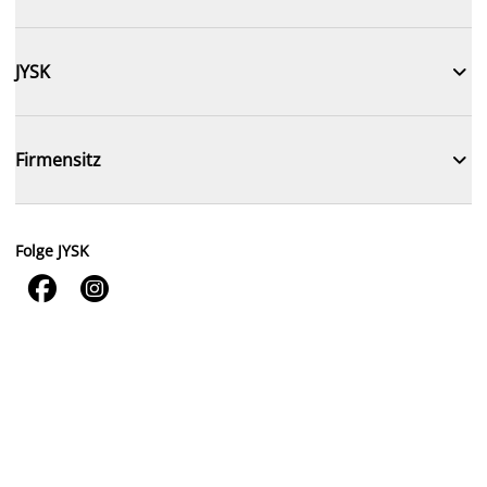

JYSK

Firmensitz
Folge JYSK

