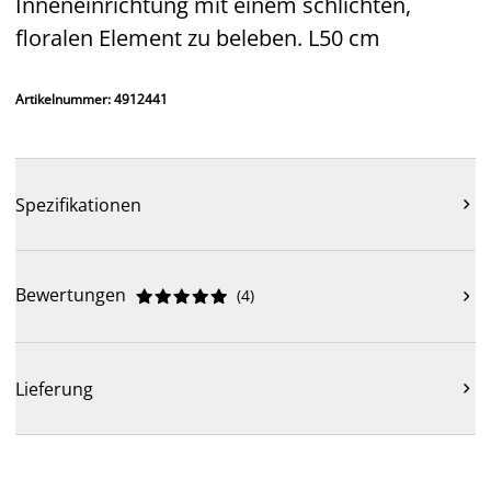
Inneneinrichtung mit einem schlichten,
floralen Element zu beleben. L50 cm
Artikelnummer: 4912441
Spezifikationen

Bewertungen
(
4
)











Lieferung
