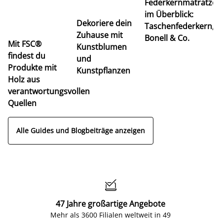
Federkernmatratze
M
im Überblick:
K
Dekoriere dein
Taschenfederkern,
u
Zuhause mit
Bonell & Co.
K
Mit FSC®
Kunstblumen
findest du
und
Produkte mit
Kunstpflanzen
Holz aus
verantwortungsvollen
Quellen
Alle Guides und Blogbeiträge anzeigen

47 Jahre großartige Angebote
Mehr als 3600 Filialen weltweit in 49