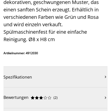
dekorativen, geschwungenen Muster, das
einen sanften Schein erzeugt. Erhältlich in
verschiedenen Farben wie Grün und Rosa
und wird einzeln verkauft.
Spülmaschinenfest für eine einfache
Reinigung. Ø8 x H8 cm
Artikelnummer: 4912030
Spezifikationen

Bewertungen
(
2
)










