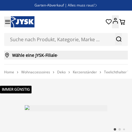
Garten-Abverkauf | Alles muss raus!

Deal Days | Spare bis zu 60%





Bist du Unternehmer? Entdecke JYSK-B2B

Esszimmerstuhl ADSLEV um nur 40€



Wähle eine JYSK-Filiale

Home
Wohnaccessoires
Deko
Kerzenständer
Teelichthalter 




IMMER GÜNSTIG