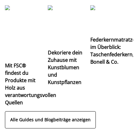
Ti
Federkernmatratze
M
im Überblick:
K
Dekoriere dein
Taschenfederkern,
u
Zuhause mit
Bonell & Co.
K
Mit FSC®
Kunstblumen
findest du
und
Produkte mit
Kunstpflanzen
Holz aus
verantwortungsvollen
Quellen
Alle Guides und Blogbeiträge anzeigen