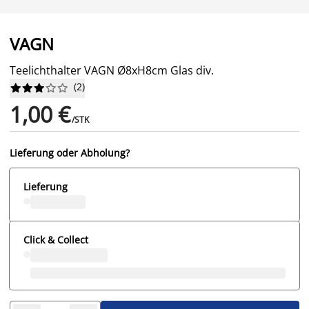
VAGN
Teelichthalter VAGN Ø8xH8cm Glas div.
(
2
)










1,00 €
/STK
Lieferung oder Abholung?
Lieferung
Click & Collect