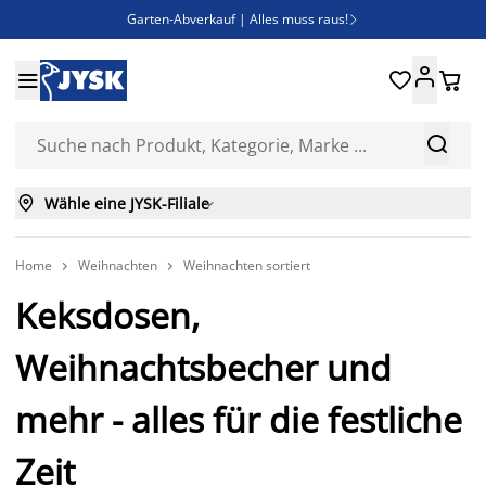
Garten-Abverkauf | Alles muss raus!

SALE | Spare bis zu 70%





Bist du Unternehmer? Entdecke JYSK-B2B

Esszimmerstuhl ADSLEV um nur 40€



Wähle eine JYSK-Filiale

Home
Weihnachten
Weihnachten sortiert


Keksdosen,
Weihnachtsbecher und
mehr - alles für die festliche
Zeit