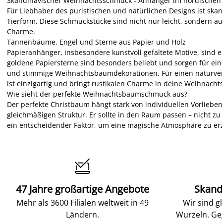
Skandinavischer Weihnachtsschmuck - Anhänger im nordischen
Für Liebhaber des puristischen und natürlichen Designs ist skan
Tierform. Diese Schmuckstücke sind nicht nur leicht, sondern a
Charme.
Tannenbäume, Engel und Sterne aus Papier und Holz
Papieranhänger, insbesondere kunstvoll gefaltete Motive, sind
goldene Papiersterne sind besonders beliebt und sorgen für ei
und stimmige Weihnachtsbaumdekorationen. Für einen naturver
ist einzigartig und bringt rustikalen Charme in deine Weihnacht
Wie sieht der perfekte Weihnachtsbaumschmuck aus?
Der perfekte Christbaum hängt stark von individuellen Vorlieb
gleichmäßigen Struktur. Er sollte in den Raum passen – nicht zu 
ein entscheidender Faktor, um eine magische Atmosphäre zu er

47 Jahre großartige Angebote
Skand
Mehr als 3600 Filialen weltweit in 49
Wir sind g
Ländern.
Wurzeln. Ge