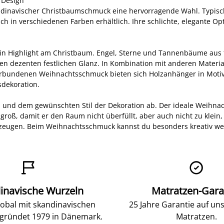
 Design
dinavischer Christbaumschmuck eine hervorragende Wahl. Typisch fü
uch in verschiedenen Farben erhältlich. Ihre schlichte, elegante 
 ein Highlight am Christbaum. Engel, Sterne und Tannenbäume aus 
nen dezenten festlichen Glanz. In Kombination mit anderen Materi
bundenen Weihnachtsschmuck bieten sich Holzanhänger in Motive
sdekoration.
en und dem gewünschten Stil der Dekoration ab. Der ideale Weihna
groß, damit er den Raum nicht überfüllt, aber auch nicht zu klein,
zeugen. Beim Weihnachtsschmuck kannst du besonders kreativ werd


inavische Wurzeln
Matratzen-Gara
lobal mit skandinavischen
25 Jahre Garantie auf un
gründet 1979 in Dänemark.
Matratzen.