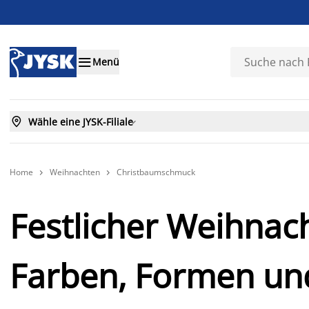

Menü

Wähle eine JYSK-Filiale

Home
Weihnachten
Christbaumschmuck


Festlicher Weihnac
Farben, Formen und