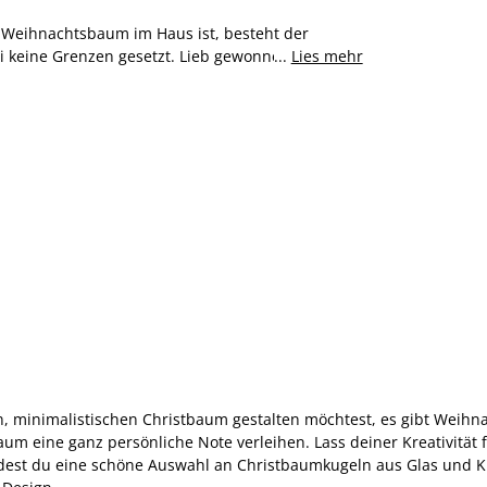
 Weihnachtsbaum im Haus ist, besteht der
ei keine Grenzen gesetzt. Lieb gewonnene
...
Lies mehr
 kombiniert werden. Bei JYSK haben wir sowohl
e deinen Baum mit wunderschönen
 keinen Weihnachtsbaum hast, kannst du die
n einer Vase hängen. Singe mit deinen Liebsten
geschmückten Christbaum und mache dein
rnen, minimalistischen Christbaum gestalten möchtest, es gibt W
m eine ganz persönliche Note verleihen. Lass deiner Kreativität 
dest du eine schöne Auswahl an Christbaumkugeln aus Glas und Kun