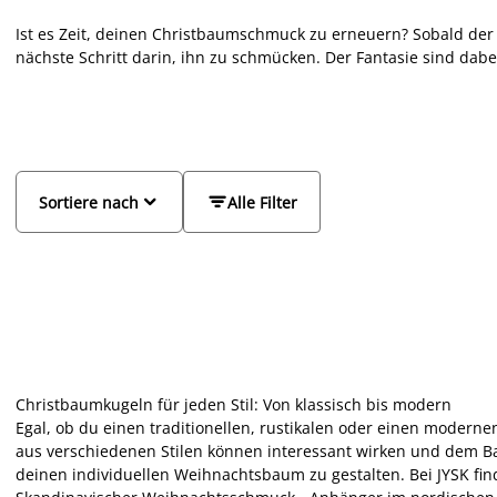
Ist es Zeit, deinen Christbaumschmuck zu erneuern? Sobald der
nächste Schritt darin, ihn zu schmücken. Der Fantasie sind dab
Schmuckstücke können auch mit brandneuen Weihnachtsschmuck
klassischen als auch modernen Christbaumschmuck. Dekorier
Weihnachtskugeln mit Glitzer oder bunten Anhängern. Wenn du
Dekoration an eine Zimmerpflanze oder ein paar Fichtenzweige i
dieses Jahr ein paar schöne Weihnachtslieder unter dem toll 
Weihnachtsfest zu etwas ganz besonderem.


Sortiere nach
Alle Filter
Christbaumkugeln für jeden Stil: Von klassisch bis modern
Egal, ob du einen traditionellen, rustikalen oder einen mode
aus verschiedenen Stilen können interessant wirken und dem Bau
deinen individuellen Weihnachtsbaum zu gestalten. Bei JYSK fin