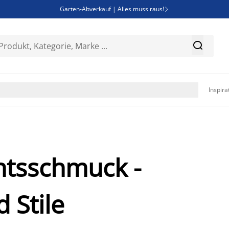
Garten-Abverkauf | Alles muss raus!

Deal Days | Spare bis zu 60%


Bist du Unternehmer? Entdecke JYSK-B2B

Esszimmerstuhl ADSLEV um nur 40€

Inspira
htsschmuck -
 Stile