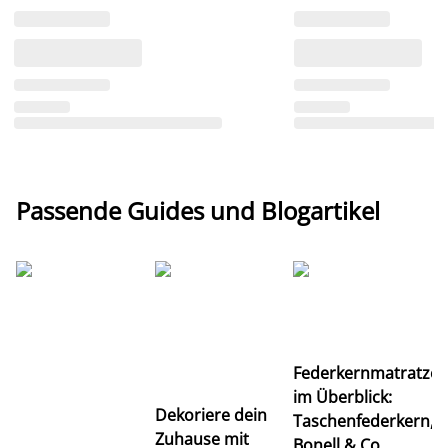
Passende Guides und Blogartikel
Ti
Federkernmatratze
M
im Überblick:
K
Dekoriere dein
Taschenfederkern,
u
Zuhause mit
Bonell & Co.
K