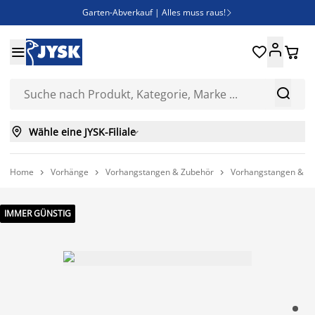
Garten-Abverkauf | Alles muss raus!

SALE | Spare bis zu 70%





Bist du Unternehmer? Entdecke JYSK-B2B

Esszimmerstuhl ADSLEV um nur 40€



Wähle eine JYSK-Filiale

Home
Vorhänge
Vorhangstangen & Zubehör
Vorhangstangen & V



IMMER GÜNSTIG