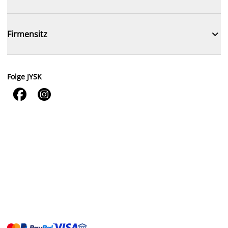

Firmensitz
Folge JYSK

