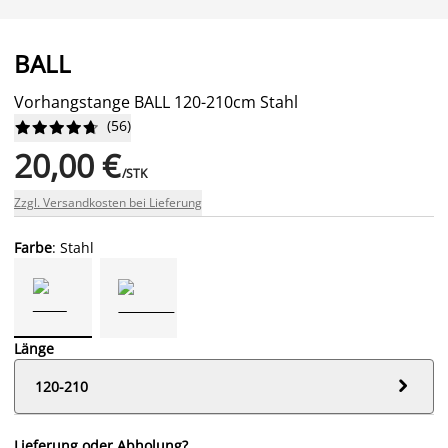
BALL
Vorhangstange BALL 120-210cm Stahl
(
56
)










20,00 €
/STK
Zzgl. Versandkosten bei Lieferung
Farbe
: Stahl
Länge

120-210
Lieferung oder Abholung?