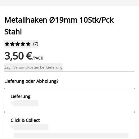
Metallhaken Ø19mm 10Stk/Pck
Stahl
(
7
)










3,50 €
/PACK
Zzgl. Versandkosten bei Lieferung
Lieferung oder Abholung?
Lieferung
Click & Collect