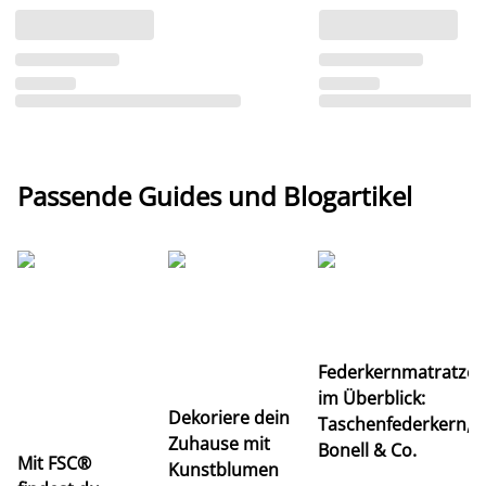
Passende Guides und Blogartikel
Ti
Federkernmatratze
M
im Überblick:
K
Dekoriere dein
Taschenfederkern,
u
Zuhause mit
Bonell & Co.
K
Mit FSC®
Kunstblumen