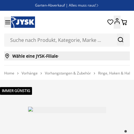
Garten-Abverkauf | Alles muss raus!

SALE | Spare bis zu 70%





Bist du Unternehmer? Entdecke JYSK-B2B

Esszimmerstuhl ADSLEV um nur 40€



Wähle eine JYSK-Filiale

Home
Vorhänge
Vorhangstangen & Zubehör
Ringe, Haken & Halte



IMMER GÜNSTIG