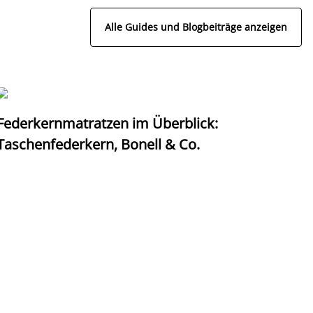
Alle Guides und Blogbeiträge anzeigen
Federkernmatratzen im Überblick:
T
Taschenfederkern, Bonell & Co.
K