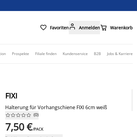



Favoriten
Anmelden
Warenkorb
tion
Prospekte
Filiale finden
Kundenservice
B2B
Jobs & Karriere
FIXI
Halterung für Vorhangschiene FIXI 6cm weiß
(
0
)










7,50 €
/PACK