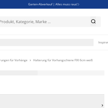
Garten-Abverkauf | Alles muss raus!

Deal Days | Spare bis zu 60%


Bist du Unternehmer? Entdecke JYSK-B2B

Esszimmerstuhl ADSLEV um nur 40€

Inspira
rungen für Vorhänge
Halterung für Vorhangschiene FIXI 6cm weiß

