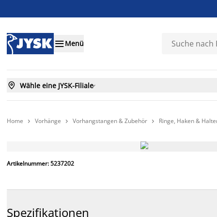

Menü

Wähle eine JYSK-Filiale

Home
Vorhänge
Vorhangstangen & Zubehör
Ringe, Haken & Halte



IMMER GÜNSTIG
Artikelnummer: 5237202
Spezifikationen