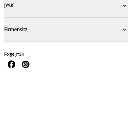

JYSK

Firmensitz
Folge JYSK

