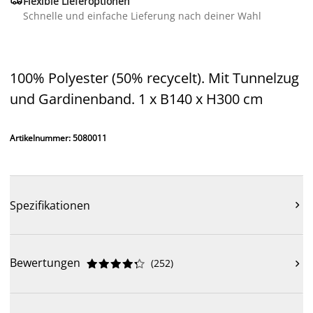
Flexible Lieferoptionen
Schnelle und einfache Lieferung nach deiner Wahl
100% Polyester (50% recycelt). Mit Tunnelzug
und Gardinenband. 1 x B140 x H300 cm
Artikelnummer: 5080011
Spezifikationen

Bewertungen
(
252
)










