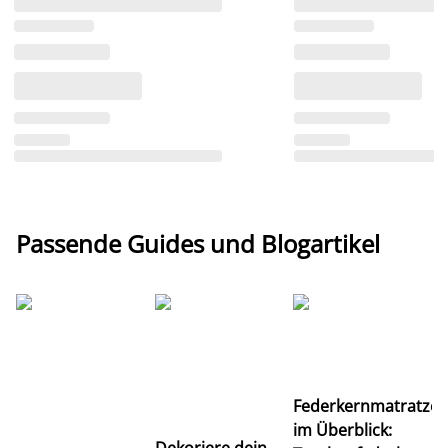
Passende Guides und Blogartikel
Ti
Federkernmatratze
M
im Überblick:
K
Dekoriere dein