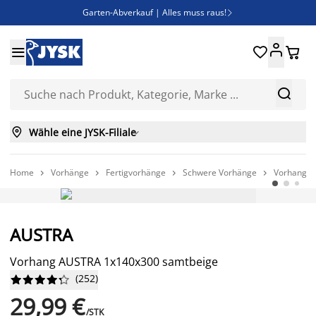
Garten-Abverkauf | Alles muss raus!

Deal Days | Spare bis zu 60%





Bist du Unternehmer? Entdecke JYSK-B2B

Esszimmerstuhl ADSLEV um nur 40€



Wähle eine JYSK-Filiale

Home
Vorhänge
Fertigvorhänge
Schwere Vorhänge
Vorhang A




AUSTRA
Vorhang AUSTRA 1x140x300 samtbeige
(
252
)










29,99 €
/STK