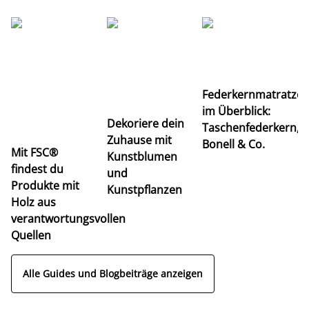
Ti
Federkernmatratze
M
im Überblick:
K
Dekoriere dein
Taschenfederkern,
u
Zuhause mit
Bonell & Co.
K
Mit FSC®
Kunstblumen
findest du
und
Produkte mit
Kunstpflanzen
Holz aus
verantwortungsvollen
Quellen
Alle Guides und Blogbeiträge anzeigen