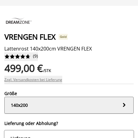
VRENGEN FLEX
Gold
Lattenrost 140x200cm VRENGEN FLEX
(
9
)










499,00 €
/STK
Zzgl. Versandkosten bei Lieferung
Größe

140x200
Lieferung oder Abholung?