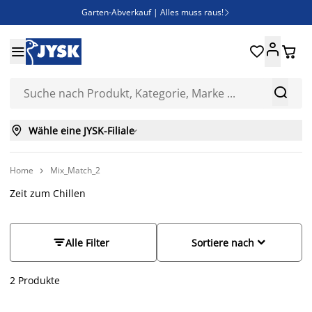
Garten-Abverkauf | Alles muss raus!

SALE | Spare bis zu 70%





Bist du Unternehmer? Entdecke JYSK-B2B

Esszimmerstuhl ADSLEV um nur 40€



Wähle eine JYSK-Filiale

Home
Mix_Match_2

Zeit zum Chillen


Alle Filter
Sortiere nach
2
Produkte