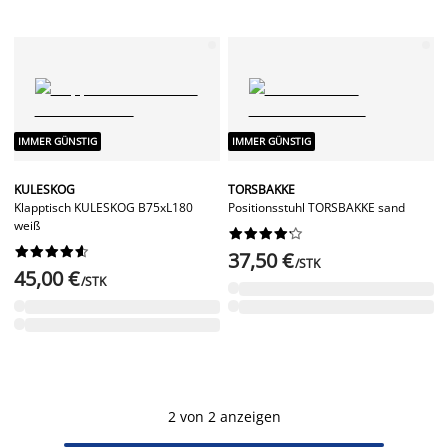
IMMER GÜNSTIG
IMMER GÜNSTIG
KULESKOG
TORSBAKKE
Klapptisch KULESKOG B75xL180
Positionsstuhl TORSBAKKE sand
weiß




















37,50 €
/STK
45,00 €
/STK
2 von 2 anzeigen