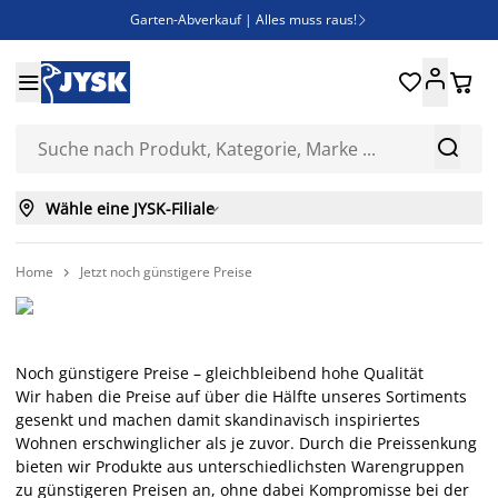
Garten-Abverkauf | Alles muss raus!

SALE | Spare bis zu 70%





Bist du Unternehmer? Entdecke JYSK-B2B

Esszimmerstuhl ADSLEV um nur 40€



Wähle eine JYSK-Filiale

Home
Jetzt noch günstigere Preise

Noch günstigere Preise – gleichbleibend hohe Qualität
Wir haben die Preise auf über die Hälfte unseres Sortiments
gesenkt und machen damit skandinavisch inspiriertes
Wohnen erschwinglicher als je zuvor. Durch die Preissenkung
bieten wir Produkte aus unterschiedlichsten Warengruppen
zu günstigeren Preisen an, ohne dabei Kompromisse bei der