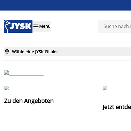

Menü

Wähle eine JYSK-Filiale

Zu den Angeboten
Jetzt entd