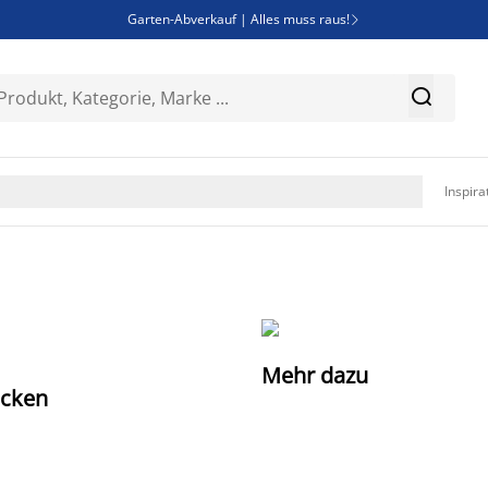
Garten-Abverkauf | Alles muss raus!

Deal Days | Spare bis zu 60%


Bist du Unternehmer? Entdecke JYSK-B2B

Esszimmerstuhl ADSLEV um nur 40€

Inspira
Mehr dazu
ecken