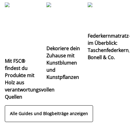
Ti
Federkernmatratze
M
im Überblick:
K
Dekoriere dein
Taschenfederkern,
u
Zuhause mit
Bonell & Co.
K
Mit FSC®
Kunstblumen
findest du
und
Produkte mit
Kunstpflanzen
Holz aus
verantwortungsvollen
Quellen
Alle Guides und Blogbeiträge anzeigen