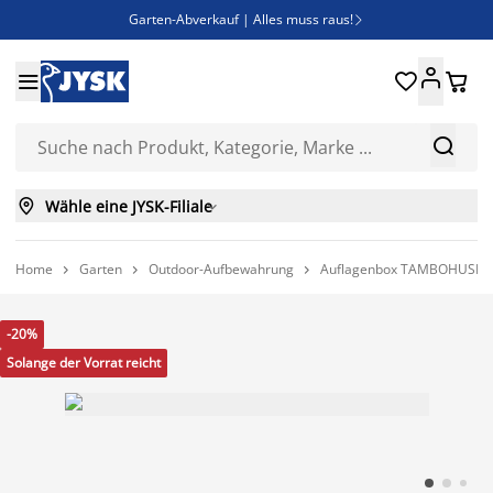
Garten-Abverkauf | Alles muss raus!

Deal Days | Spare bis zu 60%





Bist du Unternehmer? Entdecke JYSK-B2B

Esszimmerstuhl ADSLEV um nur 40€



Wähle eine JYSK-Filiale

Home
Garten
Outdoor-Aufbewahrung
Auflagenbox TAMBOHUSE B



-20%
Solange der Vorrat reicht