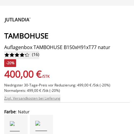
TAMBOHUSE
Auflagenbox TAMBOHUSE B150xH91xT77 natur
(
16
)










-20%
400,00 €
/STK
Niedrigster 30-Tage-Preis vor Reduzierung: 499,00 € /Stk (-20%)
Normalpreis: 499,00 € /Stk (-20%)
Zzgl. Versandkosten bei Lieferung
Farbe
: Natur