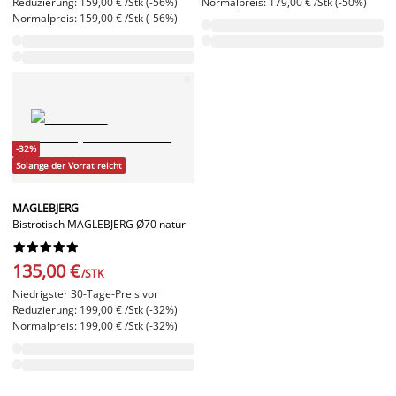
Reduzierung: 159,00 € /Stk (-56%)
Normalpreis: 179,00 € /Stk (-50%)
Normalpreis: 159,00 € /Stk (-56%)
-32%
Solange der Vorrat reicht
MAGLEBJERG
Bistrotisch MAGLEBJERG Ø70 natur










135,00 €
/STK
Niedrigster 30-Tage-Preis vor
Reduzierung: 199,00 € /Stk (-32%)
Normalpreis: 199,00 € /Stk (-32%)