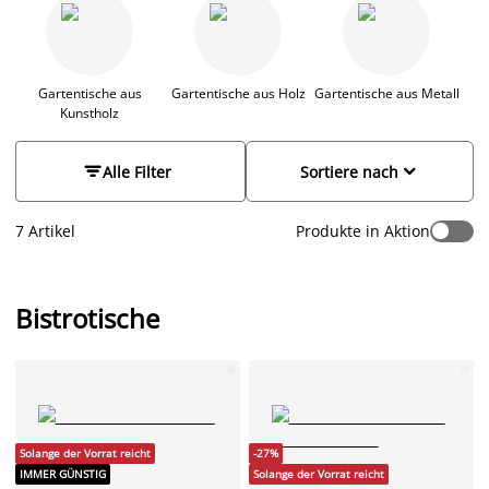
da ein Bistrotisch klein ist und leicht bewegt werden kann. Bei
JYSK findest du sowohl runde als auch quadratische
Bistrotische, Balkontische mit Beinen oder zur Befestigung am
Geländer sowie praktische Klapptische. Unsere Balkontische
bestehen aus strapazierfähigen Materialien wie Stahl,
Gartentische aus
Gartentische aus Holz
Gartentische aus Metall
Kunstholz
Aluminium, Hartholz, Kunstholz und Polyrattan. Viele dieser
Materialien erfordern keine aufwändige Pflege, sodass du
deine Zeit zum Entspannen nutzen kannst. Entdecke unser


Alle Filter
Sortiere nach
Sortiment und finde ein gutes Angebot bei JYSK.
7 Artikel
Produkte in Aktion
Bistrotische
Solange der Vorrat reicht
-27%
IMMER GÜNSTIG
Solange der Vorrat reicht