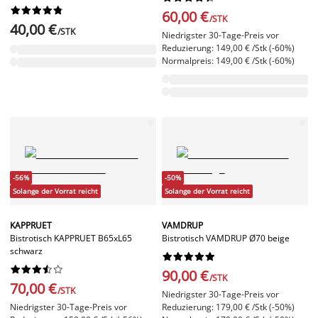










60,00 €
/STK
40,00 €
/STK
Niedrigster 30-Tage-Preis vor
Reduzierung: 149,00 € /Stk (-60%)
Normalpreis: 149,00 € /Stk (-60%)
-56%
-50%
Solange der Vorrat reicht
Solange der Vorrat reicht
KAPPRUET
VAMDRUP
Bistrotisch KAPPRUET B65xL65
Bistrotisch VAMDRUP Ø70 beige
schwarz




















90,00 €
/STK
70,00 €
/STK
Niedrigster 30-Tage-Preis vor
Niedrigster 30-Tage-Preis vor
Reduzierung: 179,00 € /Stk (-50%)