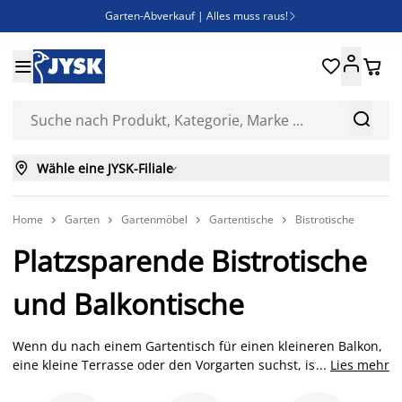
Garten-Abverkauf | Alles muss raus!

Deal Days | Spare bis zu 60%





Bist du Unternehmer? Entdecke JYSK-B2B

Esszimmerstuhl ADSLEV um nur 40€



Wähle eine JYSK-Filiale

Home
Garten
Gartenmöbel
Gartentische
Bistrotische




Platzsparende Bistrotische
und Balkontische
Wenn du nach einem Gartentisch für einen kleineren Balkon,
eine kleine Terrasse oder den Vorgarten suchst, ist ein
...
Lies mehr
Bistrotisch die richtige Wahl. Die Möglichkeiten sind vielfältig,