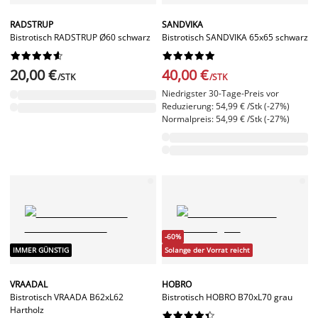
RADSTRUP
SANDVIKA
Bistrotisch RADSTRUP Ø60 schwarz
Bistrotisch SANDVIKA 65x65 schwarz




















20,00 €
40,00 €
/STK
/STK
Niedrigster 30-Tage-Preis vor
Reduzierung: 54,99 € /Stk (-27%)
Normalpreis: 54,99 € /Stk (-27%)
-60%
IMMER GÜNSTIG
Solange der Vorrat reicht
VRAADAL
HOBRO
Bistrotisch VRAADA B62xL62
Bistrotisch HOBRO B70xL70 grau
Hartholz









