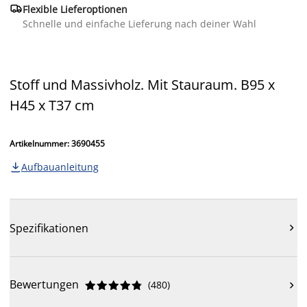

Flexible Lieferoptionen
Schnelle und einfache Lieferung nach deiner Wahl
Stoff und Massivholz. Mit Stauraum. B95 x
H45 x T37 cm
Artikelnummer: 3690455
Aufbauanleitung

Spezifikationen

Bewertungen
(
480
)










