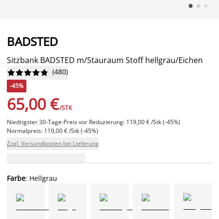
BADSTED
Sitzbank BADSTED m/Stauraum Stoff hellgrau/Eichen
(
480
)










-45%
65,00 €
/STK
Niedrigster 30-Tage-Preis vor Reduzierung: 119,00 € /Stk (-45%)
Normalpreis: 119,00 € /Stk (-45%)
Zzgl. Versandkosten bei Lieferung
Farbe
: Hellgrau