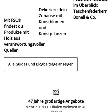
im Überblick:
K
Dekoriere dein
Taschenfederkern,
u
Zuhause mit
Bonell & Co.
K
Mit FSC®
Kunstblumen
findest du
und
Produkte mit
Kunstpflanzen
Holz aus
verantwortungsvollen
Quellen
Alle Guides und Blogbeiträge anzeigen

47 Jahre großartige Angebote
Mehr als 3600 Filialen weltweit in 49