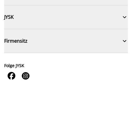

JYSK

Firmensitz
Folge JYSK

