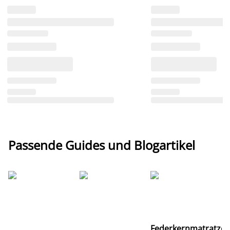
Passende Guides und Blogartikel
Ti
Federkernmatratze
M