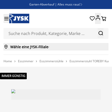
Garten-Abverkauf | Alles muss raus!

Deal Days | Spare bis zu 60%





Bist du Unternehmer? Entdecke JYSK-B2B

Esszimmerstuhl ADSLEV um nur 40€



Wähle eine JYSK-Filiale

Home
Esszimmer
Esszimmerstühle
Esszimmerstuhl TOREBY Kunst



IMMER GÜNSTIG