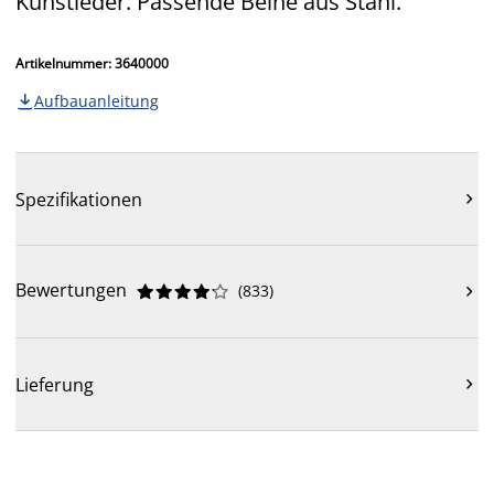
Kunstleder. Passende Beine aus Stahl.
Artikelnummer: 3640000
Aufbauanleitung

Spezifikationen

Bewertungen
(
833
)











Lieferung
