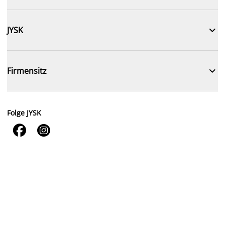

JYSK

Firmensitz
Folge JYSK

