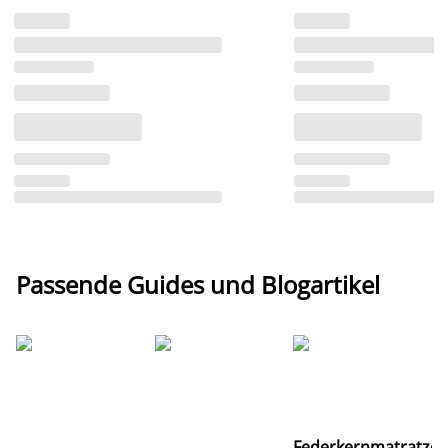
Passende Guides und Blogartikel
Ti
Federkernmatratze