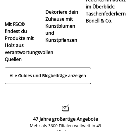
M
im Überblick:
K
Dekoriere dein
Taschenfederkern,
u
Zuhause mit
Bonell & Co.
K
Mit FSC®
Kunstblumen
findest du
und
Produkte mit
Kunstpflanzen
Holz aus
verantwortungsvollen
Quellen
Alle Guides und Blogbeiträge anzeigen

47 Jahre großartige Angebote
Mehr als 3600 Filialen weltweit in 49