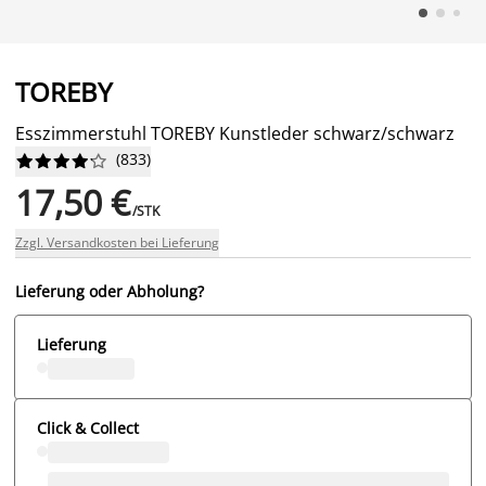
TOREBY
Esszimmerstuhl TOREBY Kunstleder schwarz/schwarz
(
833
)










17,50 €
/STK
Zzgl. Versandkosten bei Lieferung
Lieferung oder Abholung?
Lieferung
Click & Collect