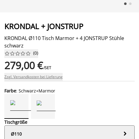
KRONDAL + JONSTRUP
KRONDAL Ø110 Tisch Marmor + 4 JONSTRUP Stühle
schwarz
(
0
)










279,00 €
/SET
Zzgl. Versandkosten bei Lieferung
Farbe
: Schwarz+Marmor
Tischgröße

Ø110