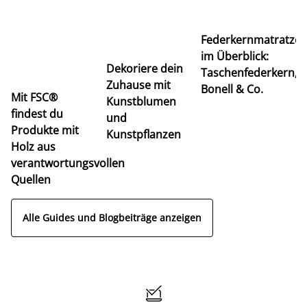
Ti
Federkernmatratze
M
im Überblick:
K
Dekoriere dein
Taschenfederkern,
u
Zuhause mit
Bonell & Co.
K
Mit FSC®
Kunstblumen
findest du
und
Produkte mit
Kunstpflanzen
Holz aus
verantwortungsvollen
Quellen
Alle Guides und Blogbeiträge anzeigen
