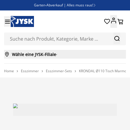
Garten-Abverkauf | Alles muss raus!

Deal Days | Spare bis zu 60%





Bist du Unternehmer? Entdecke JYSK-B2B

Esszimmerstuhl ADSLEV um nur 40€



Wähle eine JYSK-Filiale

Home
Esszimmer
Esszimmer-Sets
KRONDAL Ø110 Tisch Marmor +


