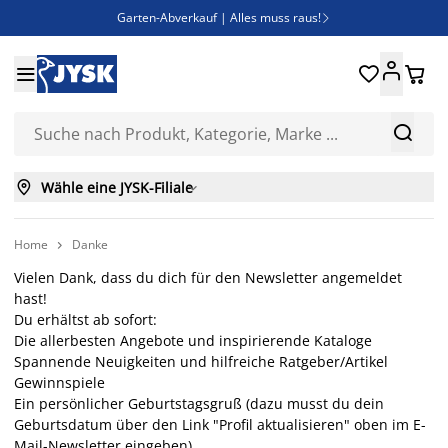
Garten-Abverkauf | Alles muss raus!

Deal Days | Spare bis zu 60%





Bist du Unternehmer? Entdecke JYSK-B2B

Esszimmerstuhl ADSLEV um nur 40€



Wähle eine JYSK-Filiale

Home
Danke

Vielen Dank, dass du dich für den Newsletter angemeldet
hast!
Du erhältst ab sofort:
Die allerbesten Angebote und inspirierende Kataloge
Spannende Neuigkeiten und hilfreiche Ratgeber/Artikel
Gewinnspiele
Ein persönlicher Geburtstagsgruß (dazu musst du dein
Geburtsdatum über den Link "Profil aktualisieren" oben im E-
Mail-Newsletter eingeben)