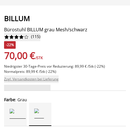
BILLUM
Bürostuhl BILLUM grau Mesh/schwarz
(
115
)










-22%
70,00 €
/STK
Niedrigster 30-Tage-Preis vor Reduzierung: 89,99 € /Stk (-22%)
Normalpreis: 89,99 € /Stk (-22%)
Zzgl. Versandkosten bei Lieferung
Farbe
: Grau