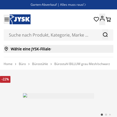
Garten-Abverkauf | Alles muss raus!

Deal Days | Spare bis zu 60%





Bist du Unternehmer? Entdecke JYSK-B2B

Esszimmerstuhl ADSLEV um nur 40€



Wähle eine JYSK-Filiale

Home
Büro
Bürostühle
Bürostuhl BILLUM grau Mesh/schwarz



-22%