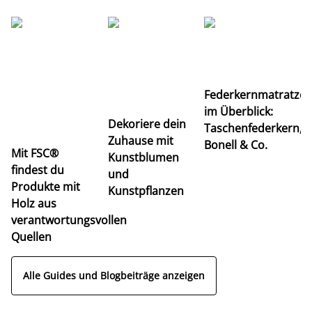
Ti
Federkernmatratze
M
im Überblick:
K
Dekoriere dein
Taschenfederkern,
u
Zuhause mit
Bonell & Co.
K
Mit FSC®
Kunstblumen
findest du
und
Produkte mit
Kunstpflanzen
Holz aus
verantwortungsvollen
Quellen
Alle Guides und Blogbeiträge anzeigen