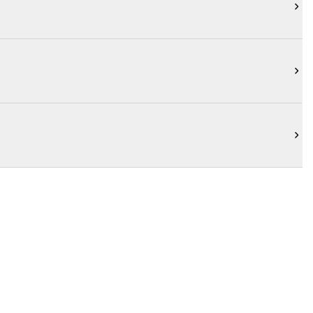


