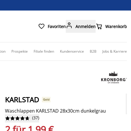



Favoriten
Anmelden
Warenkorb
tion
Prospekte
Filiale finden
Kundenservice
B2B
Jobs & Karriere
KARLSTAD
Gold
Waschlappen KARLSTAD 28x30cm dunkelgrau
(
37
)










2 für 1,99 €