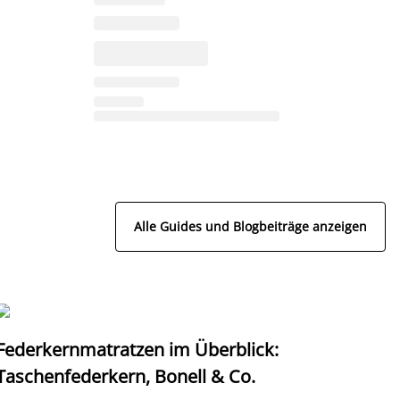
Alle Guides und Blogbeiträge anzeigen
Federkernmatratzen im Überblick:
T
Taschenfederkern, Bonell & Co.
K