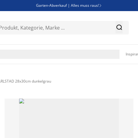
Garten-Abverkauf | Alles muss raus!

Deal Days | Spare bis zu 60%


Bist du Unternehmer? Entdecke JYSK-B2B

Esszimmerstuhl ADSLEV um nur 40€

Inspira
ARLSTAD 28x30cm dunkelgrau