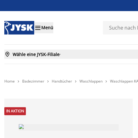

Menü

Wähle eine JYSK-Filiale

Home
Badezimmer
Handtücher
Waschlappen
Waschlappen K




IN AKTION