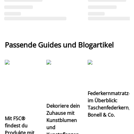
Passende Guides und Blogartikel
Ti
Federkernmatratze
M
im Überblick:
K
Dekoriere dein
Taschenfederkern,
u
Zuhause mit
Bonell & Co.
K
Mit FSC®
Kunstblumen
findest du
und
Produkte mit