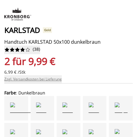
KARLSTAD
Gold
Handtuch KARLSTAD 50x100 dunkelbraun
(
38
)










2 für 9,99 €
6,99 € /Stk
Zzgl. Versandkosten bei Lieferung
Farbe
: Dunkelbraun