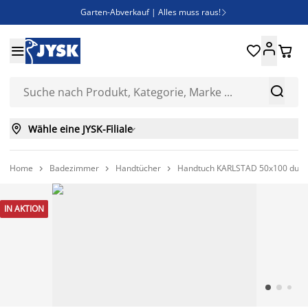
Garten-Abverkauf | Alles muss raus!

SALE | Spare bis zu 70%





Bist du Unternehmer? Entdecke JYSK-B2B

Esszimmerstuhl ADSLEV um nur 40€



Wähle eine JYSK-Filiale

Home
Badezimmer
Handtücher
Handtuch KARLSTAD 50x100 dunk



IN AKTION