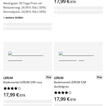
17,99 €
/STK
Niedrigster 30-Tage-Preis vor
Reduzierung: 24,99 € /Stk (-50%)
Normalpreis: 24,99 € /Stk (-50%)
+ weitere Größen
Plus
Plus
LERUM
LERUM
Bademantel LERUM S/M rosa
Bademantel LERUM S/M
dunkelgrau




















17,99 €
/STK
17,99 €
/STK