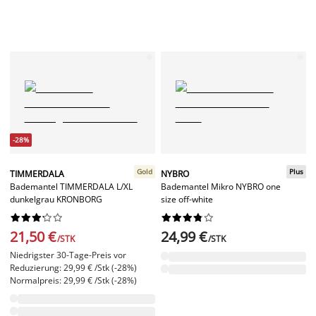
-28%
Gold
Plus
TIMMERDALA
NYBRO
Bademantel TIMMERDALA L/XL
Bademantel Mikro NYBRO one
dunkelgrau KRONBORG
size off-white




















21,50 €
24,99 €
/STK
/STK
Niedrigster 30-Tage-Preis vor
Reduzierung: 29,99 € /Stk (-28%)
Normalpreis: 29,99 € /Stk (-28%)