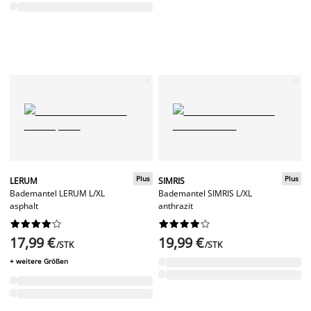
Plus
Plus
LERUM
SIMRIS
Bademantel LERUM L/XL
Bademantel SIMRIS L/XL
asphalt
anthrazit




















17,99 €
19,99 €
/STK
/STK
+ weitere Größen