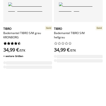
Gold
Gold
TIBRO
TIBRO
Bademantel TIBRO S/M grau
Bademantel TIBRO S/M
KRONBORG
hellgrau




















34,99 €
34,99 €
/STK
/STK
+ weitere Größen