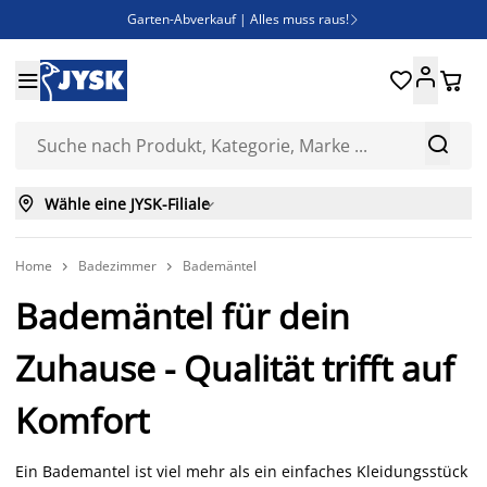
Garten-Abverkauf | Alles muss raus!

SALE | Spare bis zu 70%





Bist du Unternehmer? Entdecke JYSK-B2B

Esszimmerstuhl ADSLEV um nur 40€



Wähle eine JYSK-Filiale

Home
Badezimmer
Bademäntel


Bademäntel für dein
Zuhause - Qualität trifft auf
Komfort
Ein Bademantel ist viel mehr als ein einfaches Kleidungsstück