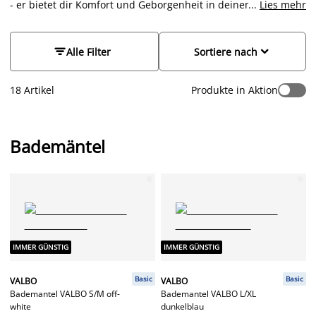
- er bietet dir Komfort und Geborgenheit in deinem Alltag.
...
Lies mehr
Ideal nach der Dusche, für entspannte Stunden oder als
stilvoller Morgenmantel, unser Sortiment bietet dir eine
umfangreiche Auswahl, die Komfort mit Qualität verbindet.


Alle Filter
Sortiere nach
Finde jetzt ein großartiges Angebot bei JYSK.
18 Artikel
Produkte in Aktion
Bademäntel
IMMER GÜNSTIG
IMMER GÜNSTIG
Basic
Basic
VALBO
VALBO
Bademantel VALBO S/M off-
Bademantel VALBO L/XL
white
dunkelblau