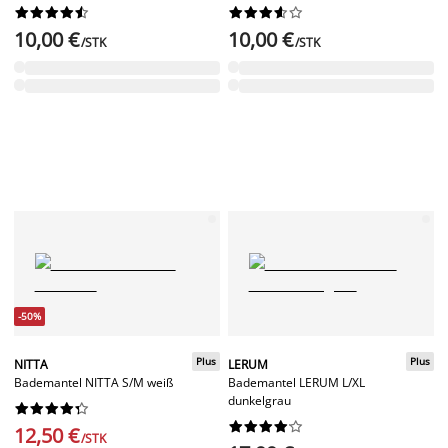




















10,00 €
10,00 €
/STK
/STK
-50%
Plus
Plus
NITTA
LERUM
Bademantel NITTA S/M weiß
Bademantel LERUM L/XL
dunkelgrau




















12,50 €
/STK