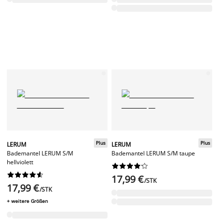
Plus
Plus
LERUM
LERUM
Bademantel LERUM S/M
Bademantel LERUM S/M taupe
hellviolett




















17,99 €
/STK
17,99 €
/STK
+ weitere Größen