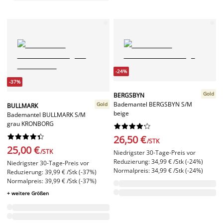
-24%
-37%
Gold
BERGSBYN
Bademantel BERGSBYN S/M
Gold
BULLMARK
beige
Bademantel BULLMARK S/M
grau KRONBORG




















26,50 €
/STK
25,00 €
/STK
Niedrigster 30-Tage-Preis vor
Reduzierung: 34,99 € /Stk (-24%)
Niedrigster 30-Tage-Preis vor
Normalpreis: 34,99 € /Stk (-24%)
Reduzierung: 39,99 € /Stk (-37%)
Normalpreis: 39,99 € /Stk (-37%)
+ weitere Größen