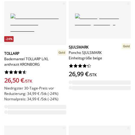
-24%
Gold
SJULSMARK
Poncho SJULSMARK
Gold
TOLLARP
Einheitsgröße beige
Bademantel TOLLARP L/XL
anthrazit KRONBORG




















26,99 €
/STK
26,50 €
/STK
Niedrigster 30-Tage-Preis vor
Reduzierung: 34,99 € /Stk (-24%)
Normalpreis: 34,99 € /Stk (-24%)