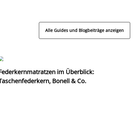
Alle Guides und Blogbeiträge anzeigen
Federkernmatratzen im Überblick:
T
Taschenfederkern, Bonell & Co.
K