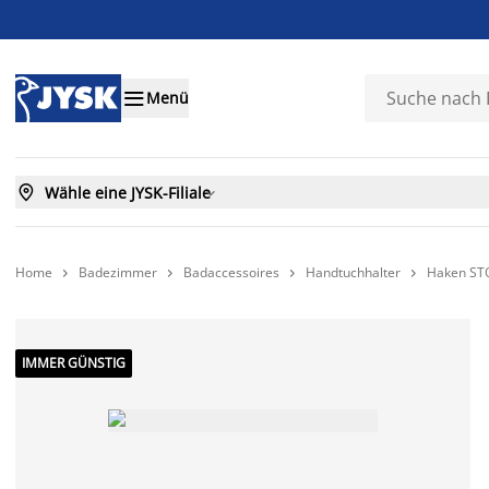

Menü

Wähle eine JYSK-Filiale

Home
Badezimmer
Badaccessoires
Handtuchhalter
Haken STO




IMMER GÜNSTIG