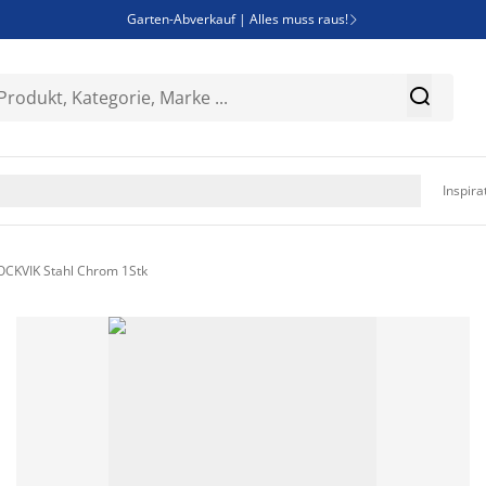
Garten-Abverkauf | Alles muss raus!

Deal Days | Spare bis zu 60%


Bist du Unternehmer? Entdecke JYSK-B2B

Esszimmerstuhl ADSLEV um nur 40€

Inspira
CKVIK Stahl Chrom 1Stk