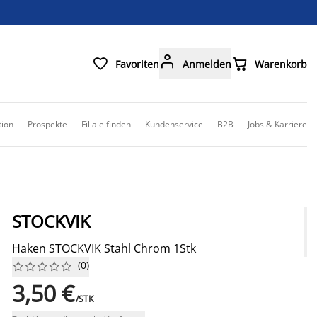



Favoriten
Anmelden
Warenkorb
tion
Prospekte
Filiale finden
Kundenservice
B2B
Jobs & Karriere
STOCKVIK
Haken STOCKVIK Stahl Chrom 1Stk
(
0
)










3,50 €
/STK