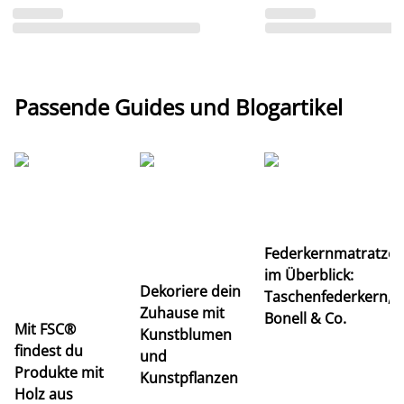
Passende Guides und Blogartikel
Ti
Federkernmatratze
M
im Überblick:
K
Dekoriere dein
Taschenfederkern,
u
Zuhause mit
Bonell & Co.
K
Mit FSC®
Kunstblumen
findest du
und
Produkte mit
Kunstpflanzen
Holz aus