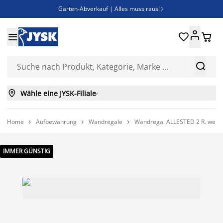
Garten-Abverkauf | Alles muss raus!

SALE | Spare bis zu 70%





Bist du Unternehmer? Entdecke JYSK-B2B

Esszimmerstuhl ADSLEV um nur 40€



Wähle eine JYSK-Filiale

Home
Aufbewahrung
Wandregale
Wandregal ALLESTED 2 R. weiß/w



IMMER GÜNSTIG