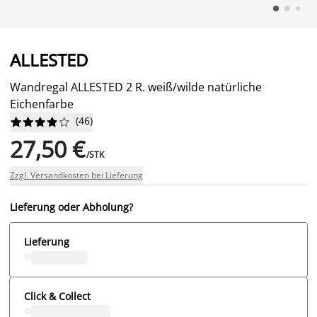
ALLESTED
Wandregal ALLESTED 2 R. weiß/wilde natürliche
Eichenfarbe
(
46
)










27,50 €
/STK
Zzgl. Versandkosten bei Lieferung
Lieferung oder Abholung?
Lieferung
Click & Collect