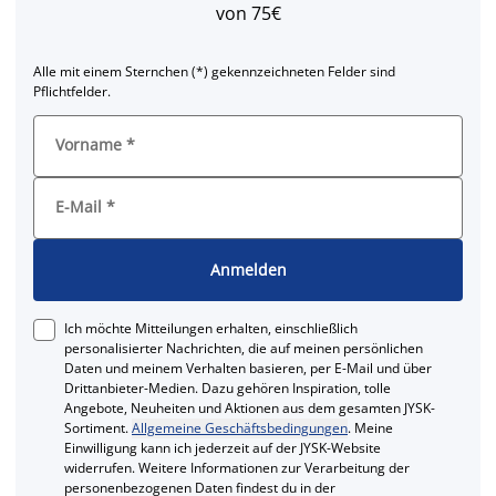
von 75€
Alle mit einem Sternchen (*) gekennzeichneten Felder sind
Pflichtfelder.
Vorname
*
E-Mail
*
Anmelden
Ich möchte Mitteilungen erhalten, einschließlich
personalisierter Nachrichten, die auf meinen persönlichen
Daten und meinem Verhalten basieren, per E-Mail und über
Drittanbieter-Medien. Dazu gehören Inspiration, tolle
Angebote, Neuheiten und Aktionen aus dem gesamten JYSK-
Sortiment.
Allgemeine Geschäftsbedingungen
. Meine
Einwilligung kann ich jederzeit auf der JYSK-Website
widerrufen. Weitere Informationen zur Verarbeitung der
personenbezogenen Daten findest du in der