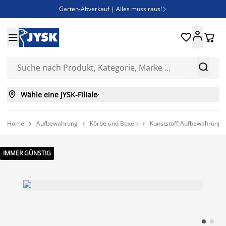
Garten-Abverkauf | Alles muss raus!

Deal Days | Spare bis zu 60%





Bist du Unternehmer? Entdecke JYSK-B2B

Esszimmerstuhl ADSLEV um nur 40€



Wähle eine JYSK-Filiale

Home
Aufbewahrung
Körbe und Boxen
Kunststoff-Aufbewahrung



IMMER GÜNSTIG