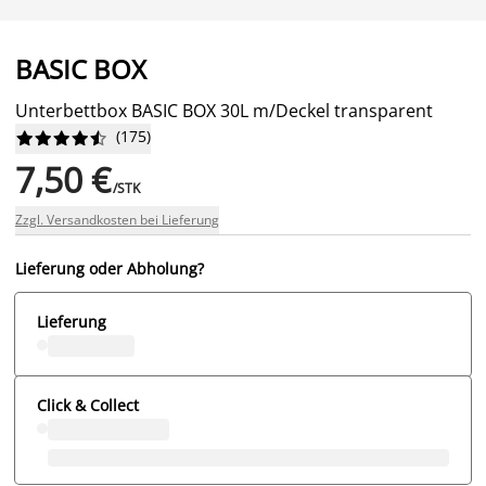
BASIC BOX
Unterbettbox BASIC BOX 30L m/Deckel transparent
(
175
)










7,50 €
/STK
Zzgl. Versandkosten bei Lieferung
Lieferung oder Abholung?
Lieferung
Click & Collect