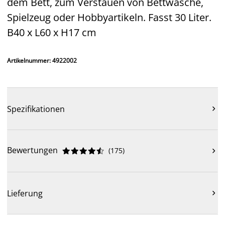
dem Bett, zum Verstauen von Bettwäsche,
Spielzeug oder Hobbyartikeln. Fasst 30 Liter.
B40 x L60 x H17 cm
Artikelnummer: 4922002
Spezifikationen

Bewertungen
(
175
)











Lieferung
