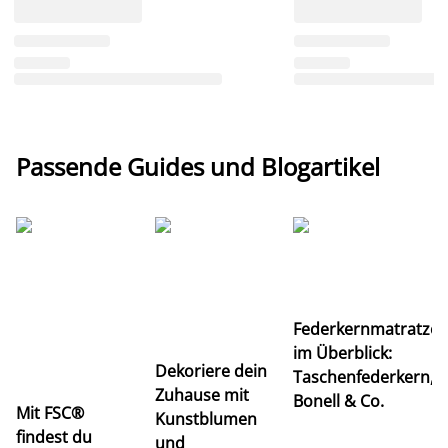
Passende Guides und Blogartikel
Ti
Federkernmatratze
M
im Überblick:
K
Dekoriere dein
Taschenfederkern,
u
Zuhause mit
Bonell & Co.
K
Mit FSC®
Kunstblumen
findest du
und