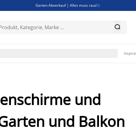
Garten-Abverkauf | Alles muss raus!

SALE | Spare bis zu 70%


Bist du Unternehmer? Entdecke JYSK-B2B

Esszimmerstuhl ADSLEV um nur 40€

Inspira
nenschirme und
 Garten und Balkon