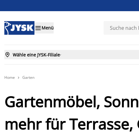

Menü

Wähle eine JYSK-Filiale

Home
Garten

Gartenmöbel, Son
mehr für Terrasse,