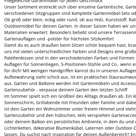
Pflegeleichte Gartenmöbel für jeden Geschmack
Unser Sortiment erstreckt sich über einzelne Gartentische, G
verschiedenen Sitzgruppen sind komplette Gartenmöbel-Sets oder
Ob groß oder klein, eckig oder rund, ob aus Holz, Kunststoff, Ra
Outdoormöbel für deinen Garten. In dieser Saison haben wir un
Materialien erweitert. Besonders beliebt sind unsere Terrassenm
Gartenauflagen und -polster für höchsten Sitzkomfort
Damit du es auch draußen beim Sitzen schön bequem hast, brau
uns mit vielen unterschiedlichen Farben und Designs eine große
Palettenkissen sind in den verschiedensten Farben und Formen
Auflagen für Sonnenliegen, 5-Positionen-Stühle und Co., wenn 
für dich! Mit wenigen Handgriffen kannst du in unseren Auflag
Aufbewahrung sieht schick aus, ist ein praktisches Stauraumw
aus.
Gärten und Balkone werden mit Gartenmöbeln und Accessoir
Gartenzubehör - verpasse deinem Garten den letzten Schliff
Im Sommer spielt sich ein Großteil des Alltags draußen ab. Ein
Sonnenschirm, Grillabende mit Freunden oder Familie und dabe
ist dein Garten ein Wohnzimmer unter freiem Himmel und steht 
Gartenzubehör und den hübschen, teils verspielten Gartenacces
oder deinem Balkon ein persönliches Ambiente, in dem du und 
Lichterketten, dekorative Blumenkübel, Laternen oder Outdoor-D
lassen. Du suchst nach Inspiration für deinen Außenbereich?
En