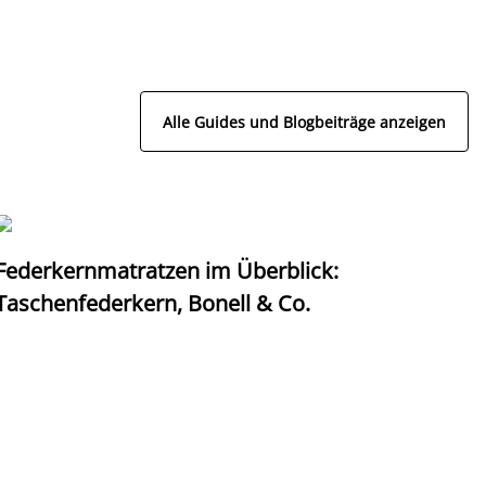
Alle Guides und Blogbeiträge anzeigen
Federkernmatratzen im Überblick:
T
Taschenfederkern, Bonell & Co.
K