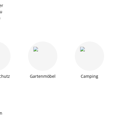
er
au
n
chutz
Gartenmöbel
Camping
ln