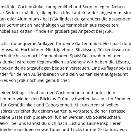
artenstühle, Gartenbänke, Loungemöbel und Sonnenliegen. Neben
 Serien erhältlich, die optisch ideal aufeinander abgestimmt sin
ttan oder Aluminium - bei JYSK findest du garantiert die passenden
ser Sortiment an nachhaltigen Gartenmöbeln aus recycelten
öbel aus Rattan - finde ein großartiges Angebot bei JYSK.
chst du bequeme Auflagen für deine Gartenmöbel. Hier hast du b
 Auswahl! Hochlehner, Niedriglehner, Sitzkissen, Rückenkissen un
 erhältlich - so macht Sonnenbaden Spaß! Doch wohin mit den
es dunkel wird oder Regenwolken aufziehen? Wir haben die Lösung
enboxen deine Sitzauflagen bequem verstauen. Eine Auflagenbox zu
under für deinen Außenbereich und dein Garten sieht aufgeräumt
es von JYSK noch viel gemütlicher!
 kleiner Mittagsschlaf auf den Gartenmöbeln und unter dem
i immer wieder den Blick ins Grüne schweifen lassen - im Sommer
für Gemütlichkeit und Geborgenheit. Mit unserem stilvollen
soires verleihst du deinem Garten & Vorgarten, deiner Terrasse
deine Gäste sich pudelwohl fühlen werden. Ob Solarleuchten,
eko - bei uns kannst du dich nach Lust und Laune inspirieren
tdecke neue Ideen sowie Tipps und Tricks für die Gestaltung von