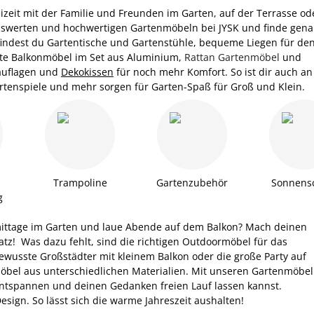
eizeit mit der Familie und Freunden im Garten, auf der Terrasse od
eiswerten und hochwertigen Gartenmöbeln bei JYSK und finde gen
indest du Gartentische und Gartenstühle, bequeme Liegen für de
te Balkonmöbel im Set aus Aluminium,
Rattan Gartenmöbel
und
nauflagen und
Dekokissen
für noch mehr Komfort. So ist dir auch an
artenspiele und mehr sorgen für Garten-Spaß für Groß und Klein.
Trampoline
Gartenzubehör
Sonnens
g
ittage im Garten und laue Abende auf dem Balkon? Mach deinen
z! Was dazu fehlt, sind die richtigen Outdoormöbel für das
usste Großstädter mit kleinem Balkon oder die große Party auf
möbel aus unterschiedlichen Materialien. Mit unseren Gartenmöbe
 entspannen und deinen Gedanken freien Lauf lassen kannst.
gn. So lässt sich die warme Jahreszeit aushalten!