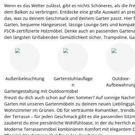
Wenn es das Wetter zulässt, gibt es nichts Schöneres, als die Fr
dem Balkon zu verbringen. Entdecke eine große Auswahl an pr
das, was zu deinem Geschmack und deinem Garten passt. Hier f
Garten, bequeme Hängesessel, lässige Lounge-Sets und kompak
FSC®-zertifizierte Holzmöbel. Denke auch an passenden Garte
den längsten Grillabenden Gemütlichkeit sicher. Trampoline, G
Außenbeleuchtung
Gartenstuhlauflage
Outdoor-
n
Aufbewahrun
Gartengestaltung mit Outdoormöbel
Freust du dich auch schon auf den Sommer? Auf sonnige Nachm
Garten mit unseren Gartenmöbeln zu deinem neuen Lieblingsplat
Wohnzimmer im Grünen. Ob für verträumte Romantiker, trendbew
der Terrasse – für jeden Geschmack gibt es die passenden Sitz
zauberst du eine persönliche Wohlfühloase, in der du herrlich
Moderne Terrassenmöbel kombinieren Komfort mit elegantem Desi