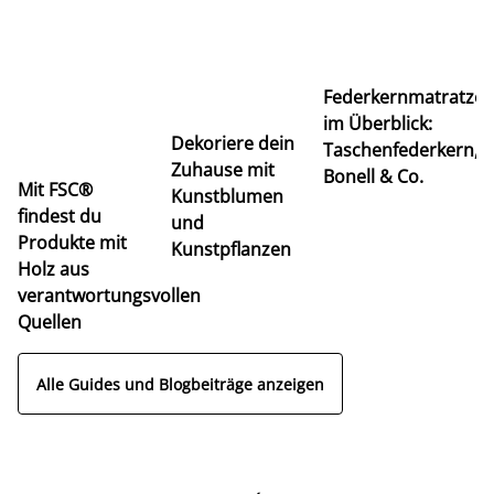
Ti
Federkernmatratze
M
im Überblick:
K
Dekoriere dein
Taschenfederkern,
u
Zuhause mit
Bonell & Co.
K
Mit FSC®
Kunstblumen
findest du
und
Produkte mit
Kunstpflanzen
Holz aus
verantwortungsvollen
Quellen
Alle Guides und Blogbeiträge anzeigen