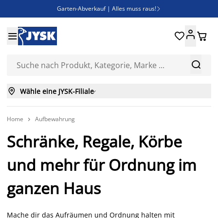
Garten-Abverkauf | Alles muss raus!

Deal Days | Spare bis zu 60%





Bist du Unternehmer? Entdecke JYSK-B2B

Esszimmerstuhl ADSLEV um nur 40€



Wähle eine JYSK-Filiale

Home
Aufbewahrung

Schränke, Regale, Körbe
und mehr für Ordnung im
ganzen Haus
Mache dir das Aufräumen und Ordnung halten mit