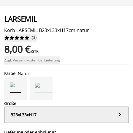
LARSEMIL
Korb LARSEMIL B23xL33xH17cm natur
(
3
)










8,00 €
/STK
Zzgl. Versandkosten bei Lieferung
Farbe
: Natur
Größe

B23xL33xH17
Lieferung oder Abholung?