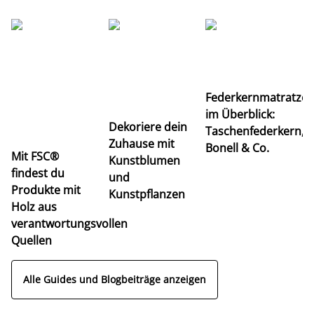
Ti
Federkernmatratze
M
im Überblick:
K
Dekoriere dein
Taschenfederkern,
u
Zuhause mit
Bonell & Co.
K
Mit FSC®
Kunstblumen
findest du
und
Produkte mit
Kunstpflanzen
Holz aus
verantwortungsvollen
Quellen
Alle Guides und Blogbeiträge anzeigen